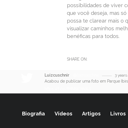
possibilidades de viver
que você deseja, mas só
possa te clarear mais o q
visualizar caminhos mel
benéficas para todos.
SHARE ON:
Luizcuschnir
@luizcuschnir
3 years
Acabou de publicar uma foto em Parque Ibir
https://t.co/fMNBE78dL9
Biografia
Vídeos
Artigos
Livros