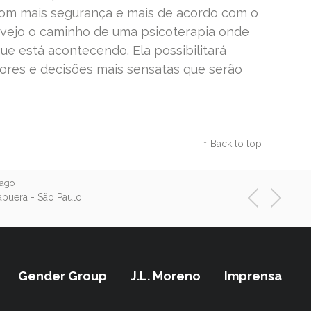
 com mais segurança e mais de acordo com o
 vejo o caminho de uma psicoterapia onde
ue está acontecendo. Ela possibilitará
hores e decisões mais sensatas que serão
Twitter
Facebook
Google+
↑ Back to top
 ago
apuera - São Paulo
N
P
v
e
r
x
t
e
i
Gender Group
J.L. Moreno
Imprensa