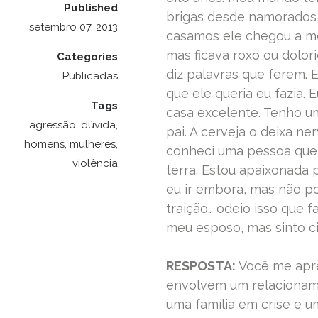
Published
brigas desde namorados,
setembro 07, 2013
casamos ele chegou a me
mas ficava roxo ou dolor
Categories
diz palavras que ferem. E
Publicadas
que ele queria eu fazia.
Tags
casa excelente. Tenho um
agressão
,
dúvida
,
pai. A cerveja o deixa n
homens
,
mulheres
,
conheci uma pessoa que 
violência
terra. Estou apaixonada 
eu ir embora, mas não po
traição… odeio isso que 
meu esposo, mas sinto c
RESPOSTA:
Você me apr
envolvem um relacioname
uma família em crise e u