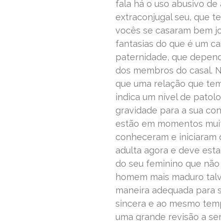
fala há o uso abusivo de
extraconjugal seu, que t
vocês se casaram bem jo
fantasias do que é um c
paternidade, que depen
dos membros do casal. Nã
que uma relação que tem a
indica um nível de patol
gravidade para a sua co
estão em momentos muito
conheceram e iniciaram 
adulta agora e deve est
do seu feminino que não
homem mais maduro talve
maneira adequada para s
sincera e ao mesmo temp
uma grande revisão a se