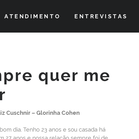
ATENDIMENTO
ENTREVISTAS
mpre quer me
r
iz Cuschnir – Glorinha Cohen
, bom dia. Tenho 23 anos e sou casada há
m 27 anos e nossa relação sempre foi de