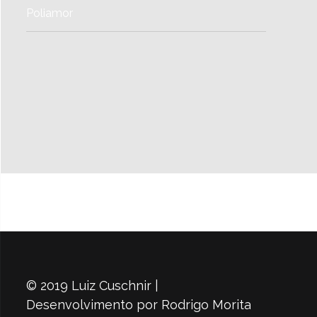
Poliamor
SIGA-NOS NO TWITTER
o
u
© 2019 Luiz Cuschnir |
s
Desenvolvimento por
Rodrigo Morita