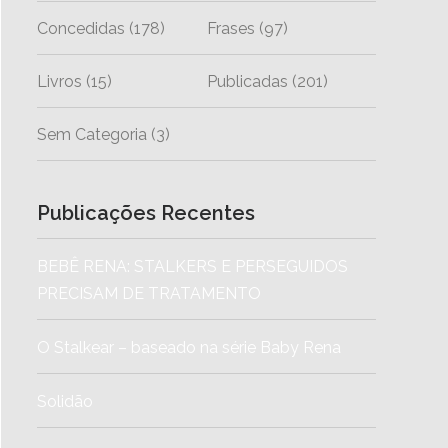
Concedidas
(178)
Frases
(97)
Livros
(15)
Publicadas
(201)
Sem Categoria
(3)
Publicações Recentes
BEBÊ RENA: STALKERS E PERSEGUIDOS
PRECISAM DE TRATAMENTO
O Stalkear – baseado na série Baby Rena
Solidão