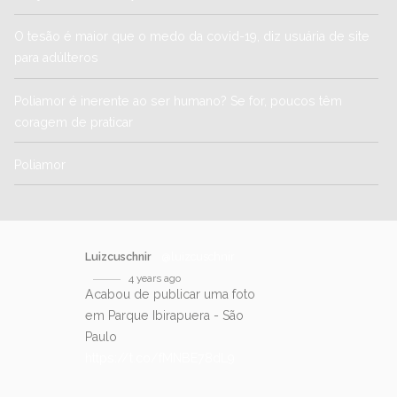
O tesão é maior que o medo da covid-19, diz usuária de site
para adúlteros
Poliamor é inerente ao ser humano? Se for, poucos têm
coragem de praticar
Poliamor
Luizcuschnir
@luizcuschnir
4 years ago
Acabou de publicar uma foto
em Parque Ibirapuera - São
Paulo
https://t.co/fMNBE78dL9