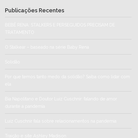
Publicações Recentes
BEBÊ RENA: STALKERS E PERSEGUIDOS PRECISAM DE
TRATAMENTO
O Stalkear – baseado na série Baby Rena
Solidão
Por que temos tanto medo da solidão? Saiba como lidar com
ela
Bia Napolitano e Doutor Luiz Cuschnir: falando de amor
durante a pandemia
Luiz Cuschnir fala sobre relacionamentos na pandemia
Traição e site Ashley Madison