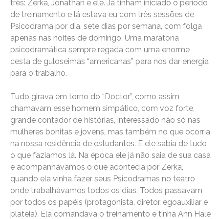
três: Zerka, Jonathan e ele. Já tinham iniciado o período
de treinamento e lá estava eu com três sessões de
Psicodrama por dia, sete dias por semana, com folga
apenas nas noites de domingo. Uma maratona
psicodramática sempre regada com uma enorme
cesta de guloseimas “americanas” para nos dar energia
para o trabalho.
Tudo girava em torno do “Doctor”, como assim
chamavam esse homem simpático, com voz forte,
grande contador de histórias, interessado não só nas
mulheres bonitas e jovens, mas também no que ocorria
na nossa residência de estudantes. E ele sabia de tudo
o que fazíamos lá. Na época ele já não saia de sua casa
e acompanhávamos o que acontecia por Zerka,
quando ela vinha fazer seus Psicodramas no teatro
onde trabalhávamos todos os dias. Todos passavam
por todos os papéis (protagonista, diretor, egoauxiliar e
platéia). Ela comandava o treinamento e tinha Ann Hale