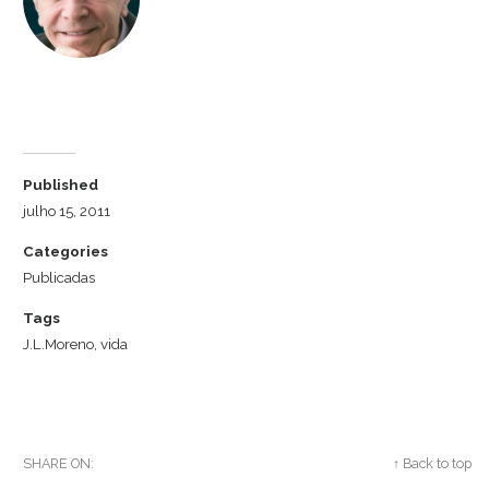
Dr. Luiz Cuschnir
Published
julho 15, 2011
Categories
Publicadas
Tags
J.L.Moreno
,
vida
SHARE ON:
Twitter
Facebook
Google+
↑ Back to top