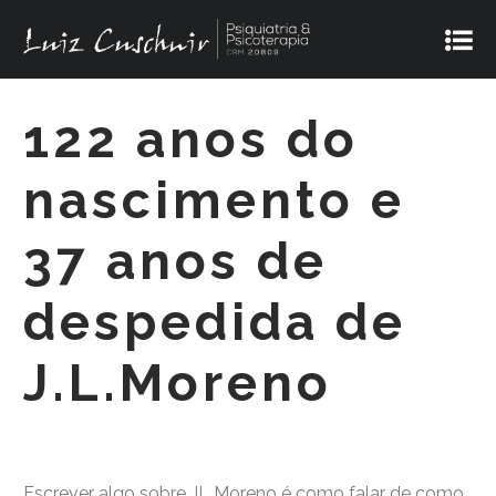
122 anos do
nascimento e
37 anos de
despedida de
J.L.Moreno
FEBRAP – Federação Brasileira de Psicodrama
Escrever algo sobre JL Moreno é como falar de como