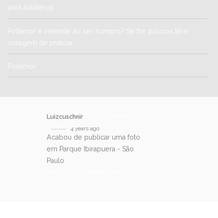
para adúlteros
Poliamor é inerente ao ser humano? Se for, poucos têm
coragem de praticar
Poliamor
Luizcuschnir
@luizcuschnir
4 years ago
Acabou de publicar uma foto
em Parque Ibirapuera - São
Paulo
https://t.co/fMNBE78dL9
SIGA-NOS NO TWITTER