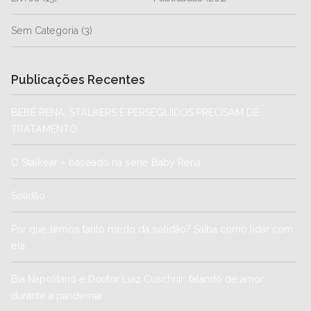
Sem Categoria
(3)
Publicações Recentes
BEBÊ RENA: STALKERS E PERSEGUIDOS PRECISAM DE
TRATAMENTO
O Stalkear – baseado na série Baby Rena
Solidão
Por que temos tanto medo da solidão? Saiba como lidar com
ela
Bia Napolitano e Doutor Luiz Cuschnir: falando de amor
durante a pandemia