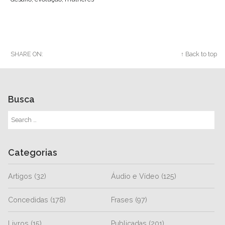
SHARE ON:
Twitter
Facebook
Google+
↑ Back to top
Busca
Categorias
Artigos
(32)
Áudio e Vídeo
(125)
Concedidas
(178)
Frases
(97)
Livros
(15)
Publicadas
(201)