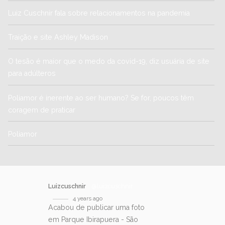
Luiz Cuschnir fala sobre relacionamentos na pandemia
Traição e site Ashley Madison
O tesão é maior que o medo da covid-19, diz usuária de site
para adúlteros
Poliamor é inerente ao ser humano? Se for, poucos têm
coragem de praticar
Poliamor
Luizcuschnir
@luizcuschnir
4 years ago
Acabou de publicar uma foto
em Parque Ibirapuera - São