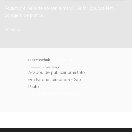
Poliamor é inerente ao ser humano? Se for, poucos têm
coragem de praticar
Poliamor
Luizcuschnir
@luizcuschnir
4 years ago
Acabou de publicar uma foto
em Parque Ibirapuera - São
Paulo
https://t.co/fMNBE78dL9
SIGA-NOS NO TWITTER