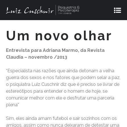
Um novo olhar
Entrevista para Adriana Marmo, da Revista
Claudia – novembro /2013
“Especialista nas razões que ainda detonam a velha
guerra dos sexos e nos fatores que podem selar a paz,
o psiquiatra Luiz Cuschnir diz que é preciso se livrar de
estereótipos para entender o homem de hoje, se
comunicar melhor com ele e desfrutar uma parceria
plena”
Sim, eles ainda amam futebol e sair sozinhos com os
amigos, assim como nunca deixaram de detestar uma