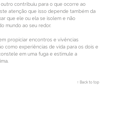
outro contribuiu para o que ocorre ao
este atenção que isso depende também da
r que ele ou ela se isolem e não
do mundo ao seu redor.
m propiciar encontros e vivências
ão como experiências de vida para os dois e
onstele em uma fuga e estimule a
ima.
Twitter
Facebook
Google+
↑ Back to top