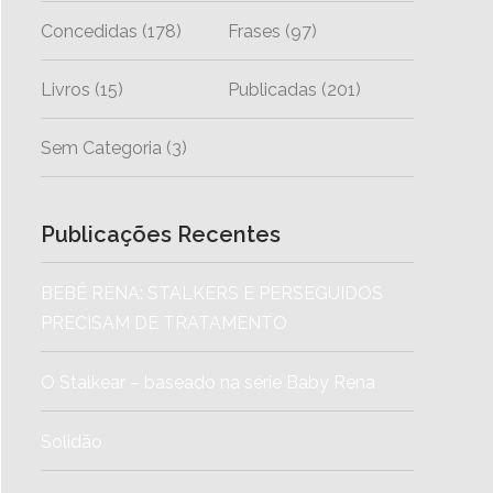
Concedidas
(178)
Frases
(97)
Livros
(15)
Publicadas
(201)
Sem Categoria
(3)
Publicações Recentes
BEBÊ RENA: STALKERS E PERSEGUIDOS
PRECISAM DE TRATAMENTO
O Stalkear – baseado na série Baby Rena
Solidão