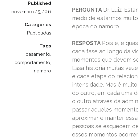
Published
PERGUNTA
Dr. Luiz. Es
novembro 25, 2011
medo de estarmos muito d
Categories
época do namoro.
Publicadas
RESPOSTA
Pois é, é qua
Tags
cada fase ao longo da vi
casamento
,
momentos que devem serv
comportamento
,
Essa história muitas vez
namoro
e cada etapa do relacio
intensidade. Mas é muito
do outro, em cada uma de
o outro através da admi
passar aqueles momentos
aproximar e manter essa c
pessoas se esquecem de 
esses momentos ocorrere