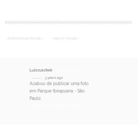
READ MORE
PREVIOUS PAGE
NEXT PAGE
Luizcuschnir
@luizcuschnir
3 years ago
Acabou de publicar uma foto
em Parque Ibirapuera - São
Paulo
https://t.co/fMNBE78dL9
SIGA-NOS NO TWITTER