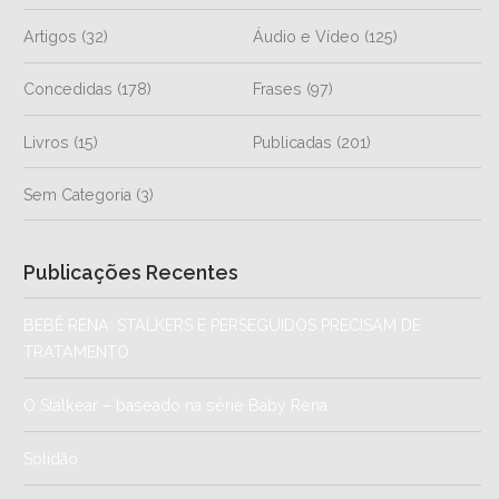
Artigos
(32)
Áudio e Vídeo
(125)
Concedidas
(178)
Frases
(97)
Livros
(15)
Publicadas
(201)
Sem Categoria
(3)
Publicações Recentes
BEBÊ RENA: STALKERS E PERSEGUIDOS PRECISAM DE
TRATAMENTO
O Stalkear – baseado na série Baby Rena
Solidão