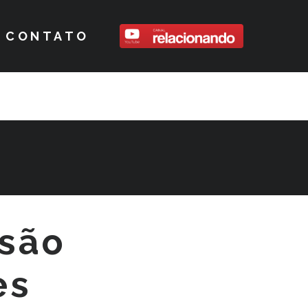
CONTATO
são
es