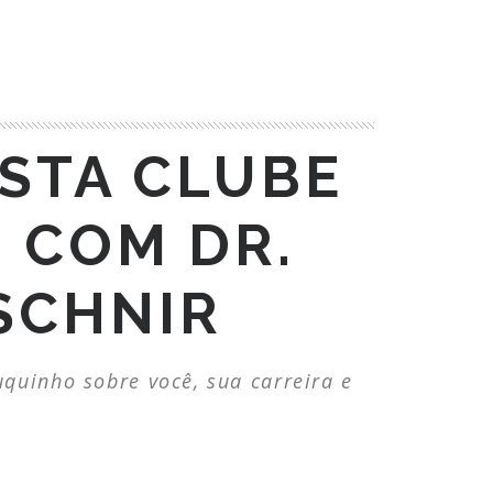
STA CLUBE
 COM DR.
SCHNIR
uinho sobre você, sua carreira e