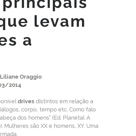
 principais
 que levam
es a
 Liliane Oraggio
/03/2014
onível
drives
distintos em relação a
diálogos, corpo, tempo etc. Como falo
cabeça dos homens” (Ed. Planeta). A
ir. Mulheres são XX e homens, XY. Uma
armada.