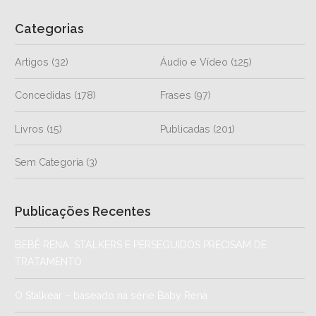
Categorias
Artigos
(32)
Áudio e Vídeo
(125)
Concedidas
(178)
Frases
(97)
Livros
(15)
Publicadas
(201)
Sem Categoria
(3)
Publicações Recentes
BEBÊ RENA: STALKERS E PERSEGUIDOS PRECISAM DE
TRATAMENTO
O Stalkear – baseado na série Baby Rena