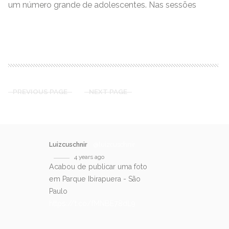
um número grande de adolescentes. Nas sessões
READ MORE
PREVIOUS PAGE
NEXT PAGE
Luizcuschnir
@luizcuschnir
4 years ago
Acabou de publicar uma foto
em Parque Ibirapuera - São
Paulo
https://t.co/fMNBE78dL9