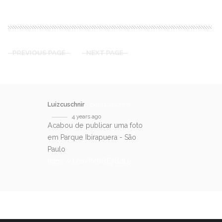
PREVIOUS PAGE
NEXT PAGE
Luizcuschnir
@luizcuschnir
4 years ago
Acabou de publicar uma foto
em Parque Ibirapuera - São
Paulo
https://t.co/fMNBE78dL9
SIGA-NOS NO TWITTER