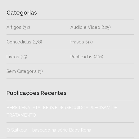
Categorias
Artigos
(32)
Áudio e Vídeo
(125)
Concedidas
(178)
Frases
(97)
Livros
(15)
Publicadas
(201)
Sem Categoria
(3)
Publicações Recentes
BEBÊ RENA: STALKERS E PERSEGUIDOS PRECISAM DE
TRATAMENTO
O Stalkear – baseado na série Baby Rena