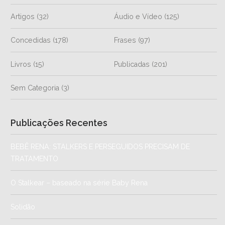
Artigos
(32)
Áudio e Vídeo
(125)
Concedidas
(178)
Frases
(97)
Livros
(15)
Publicadas
(201)
Sem Categoria
(3)
Publicações Recentes
BEBÊ RENA: STALKERS E PERSEGUIDOS PRECISAM DE
TRATAMENTO
O Stalkear – baseado na série Baby Rena
Solidão