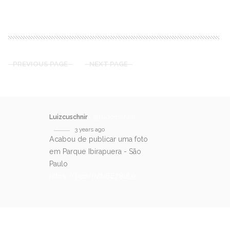
READ MORE
PREVIOUS PAGE
NEXT PAGE
Luizcuschnir
@luizcuschnir
3 years ago
Acabou de publicar uma foto
em Parque Ibirapuera - São
Paulo
https://t.co/fMNBE78dL9
SIGA-NOS NO TWITTER