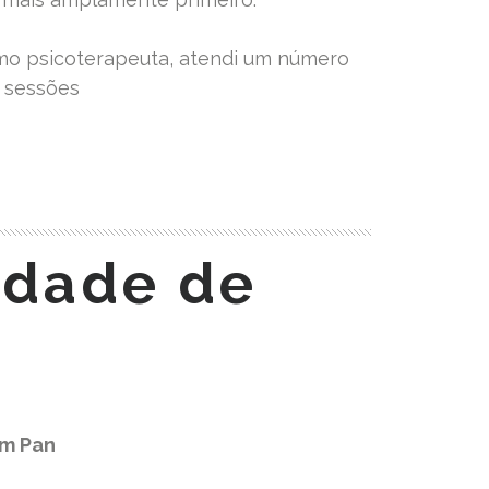
mo psicoterapeuta, atendi um número
 sessões
ldade de
em Pan