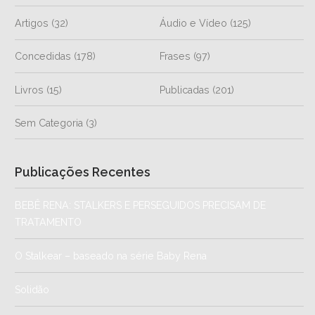
Artigos
(32)
Áudio e Vídeo
(125)
Concedidas
(178)
Frases
(97)
Livros
(15)
Publicadas
(201)
Sem Categoria
(3)
Publicações Recentes
BEBÊ RENA: STALKERS E PERSEGUIDOS PRECISAM DE
TRATAMENTO
O Stalkear – baseado na série Baby Rena
Solidão