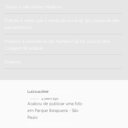
Traição e site Ashley Madison
O tesão é maior que o medo da covid-19, diz usuária de site
para adúlteros
Poliamor é inerente ao ser humano? Se for, poucos têm
coragem de praticar
Poliamor
Luizcuschnir
@luizcuschnir
4 years ago
Acabou de publicar uma foto
em Parque Ibirapuera - São
Paulo
https://t.co/fMNBE78dL9