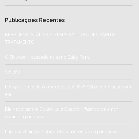
Publicações Recentes
BEBÊ RENA: STALKERS E PERSEGUIDOS PRECISAM DE
TRATAMENTO
O Stalkear – baseado na série Baby Rena
Solidão
Por que temos tanto medo da solidão? Saiba como lidar com
ela
Bia Napolitano e Doutor Luiz Cuschnir: falando de amor
durante a pandemia
Luiz Cuschnir fala sobre relacionamentos na pandemia