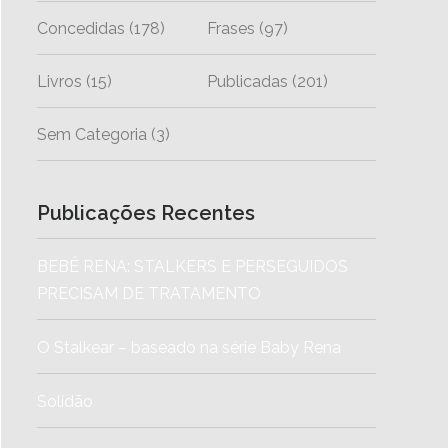
Concedidas
(178)
Frases
(97)
Livros
(15)
Publicadas
(201)
Sem Categoria
(3)
Publicações Recentes
BEBÊ RENA: STALKERS E PERSEGUIDOS
PRECISAM DE TRATAMENTO
O Stalkear – baseado na série Baby Rena
Solidão