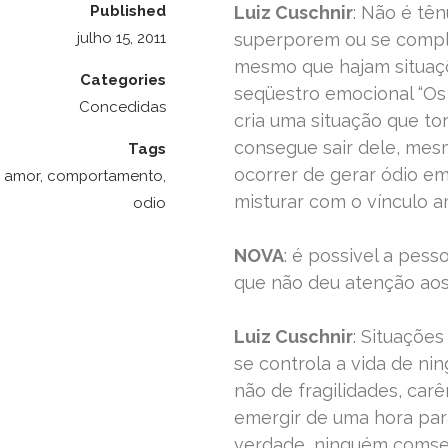
Published
Luiz Cuschnir
: Não é tê
julho 15, 2011
superporem ou se comple
mesmo que hajam situaçõ
Categories
seqüestro emocional “Os 
Concedidas
cria uma situação que to
consegue sair dele, mes
Tags
ocorrer de gerar ódio e
amor
,
comportamento
,
misturar com o vínculo 
odio
NOVA
: é possivel a pess
que não deu atenção aos 
Luiz Cuschnir
: Situaçõe
se controla a vida de ni
não de fragilidades, car
emergir de uma hora par
verdade, ninguém comseg