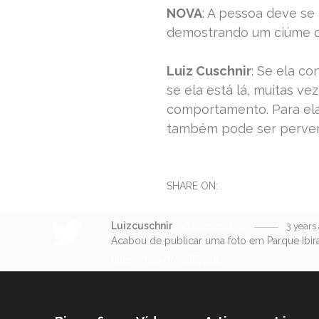
NOVA
: A pessoa deve se 
demostrando um ciúme d
Luiz Cuschnir
: Se ela co
se ela está lá, muitas v
comportamento. Para ela
também pode ser pervers
SHARE ON:
Luizcuschnir
@luizcuschnir
3 years
Acabou de publicar uma foto em Parque Ibir
https://t.co/fMNBE78dL9