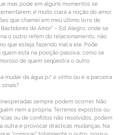
nue mas pode em alguns momentos se
mentarem. é muito clara a noção do amor,
es que chamei em meu último livro de
Bastidores do Amor” – Ed. Alegro, onde se
rna o outro refém do relacionamento, não
mo que esteja fazendo mal a ele. Pode
m quem está na posição passiva, como se
amoroso de quem seqüestra o outro.
oa mudar da água p/ o vinho ou é a parceira
sinais?
s inesperadas sempre podem ocorrer. Não
nguém nem a própria. Terrenos expostos ou
ências ou de conflitos não resolvidos, podem
a outra e provocar drásticas mudanças. Na
ue “comprar” totalmente o outro, possuí-