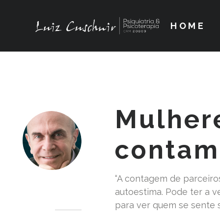
HOME
Mulher
contam
“A contagem de parceiros
Dr. Luiz Cuschnir
autoestima. Pode ter a 
para ver quem se sente s