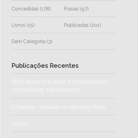
Concedidas
(178)
Frases
(97)
Livros
(15)
Publicadas
(201)
Sem Categoria
(3)
Publicações Recentes
BEBÊ RENA: STALKERS E PERSEGUIDOS
PRECISAM DE TRATAMENTO
O Stalkear – baseado na série Baby Rena
Solidão