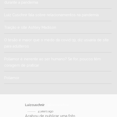
durante a pandemia
Luiz Cuschnir fala sobre relacionamentos na pandemia
Traição e site Ashley Madison
O tesão é maior que o medo da covid-19, diz usuária de site
para adúlteros
Poliamor é inerente ao ser humano? Se for, poucos têm
coragem de praticar
Poliamor
Luizcuschnir
@luizcuschnir
4 years ago
Acabou de publicar uma foto