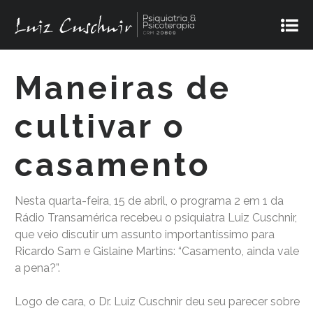
Maneiras de
cultivar o
casamento
Nesta quarta-feira, 15 de abril, o programa 2 em 1 da
Rádio Transamérica recebeu o psiquiatra Luiz Cuschnir,
que veio discutir um assunto importantíssimo para
Ricardo Sam e Gislaine Martins: “Casamento, ainda vale
a pena?”.
Logo de cara, o Dr. Luiz Cuschnir deu seu parecer sobre