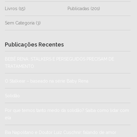
Livros
(15)
Publicadas
(201)
Sem Categoria
(3)
Publicações Recentes
BEBÊ RENA: STALKERS E PERSEGUIDOS PRECISAM DE
TRATAMENTO
O Stalkear – baseado na série Baby Rena
Solidão
Por que temos tanto medo da solidão? Saiba como lidar com
ela
Bia Napolitano e Doutor Luiz Cuschnir: falando de amor