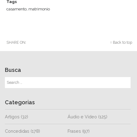
Tags
casamento
,
matrimonio
SHARE ON:
Twitter
Facebook
Google+
↑ Back to top
Busca
Categorias
Artigos
(32)
Áudio e Vídeo
(125)
Concedidas
(178)
Frases
(97)