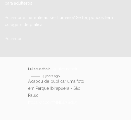
para adúlteros
Poliamor é inerente ao ser humano? Se for, poucos têm
coragem de praticar
Poliamor
Luizcuschnir
@luizcuschnir
4 years ago
Acabou de publicar uma foto
em Parque Ibirapuera - São
Paulo
https://t.co/fMNBE78dL9
SIGA-NOS NO TWITTER