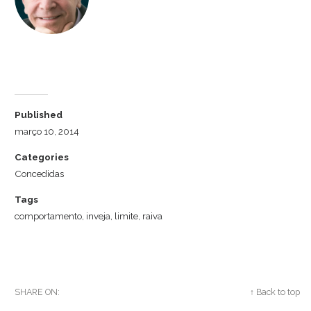
Dr. Luiz Cuschnir
Published
março 10, 2014
Categories
Concedidas
Tags
comportamento
,
inveja
,
limite
,
raiva
SHARE ON:
Twitter
Facebook
Google+
↑ Back to top