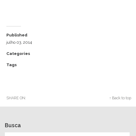
Dr. Luiz Cuschnir
Published
julho 03, 2014
Categories
Tags
SHARE ON:
Twitter
Facebook
Google+
↑ Back to top
Busca