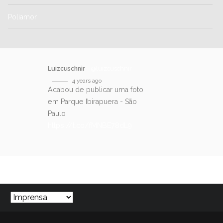
Poliamor
Luizcuschnir
@luizcuschnir
4 years ago
Acabou de publicar uma foto
em Parque Ibirapuera - São
Paulo
https://t.co/fMNBE78dL9
SIGA-NOS NO TWITTER