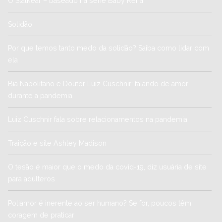
O Stalkear – baseado na série Baby Rena
Solidão
Por que temos tanto medo da solidão? Saiba como lidar com
ela
Bia Napolitano e Doutor Luiz Cuschnir: falando de amor
durante a pandemia
Luiz Cuschnir fala sobre relacionamentos na pandemia
Traição e site Ashley Madison
O tesão é maior que o medo da covid-19, diz usuária de site
para adúlteros
Poliamor é inerente ao ser humano? Se for, poucos têm
coragem de praticar