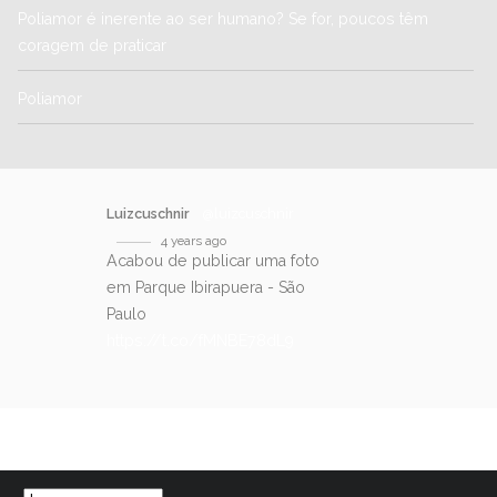
Poliamor é inerente ao ser humano? Se for, poucos têm
coragem de praticar
Poliamor
Luizcuschnir
@luizcuschnir
4 years ago
Acabou de publicar uma foto
em Parque Ibirapuera - São
Paulo
https://t.co/fMNBE78dL9
SIGA-NOS NO TWITTER