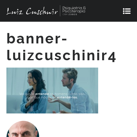
banner-
luizcuschinir4