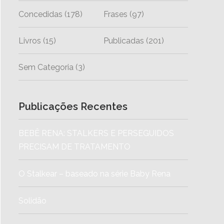
Concedidas
(178)
Frases
(97)
Livros
(15)
Publicadas
(201)
Sem Categoria
(3)
Publicações Recentes
BEBÊ RENA: STALKERS E PERSEGUIDOS
PRECISAM DE TRATAMENTO
O Stalkear – baseado na série Baby Rena
Solidão