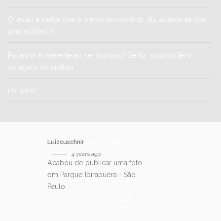
O tesão é maior que o medo da covid-19, diz usuária de site
para adúlteros
Poliamor é inerente ao ser humano? Se for, poucos têm
coragem de praticar
Poliamor
Luizcuschnir
@luizcuschnir
4 years ago
Acabou de publicar uma foto
em Parque Ibirapuera - São
Paulo
https://t.co/fMNBE78dL9