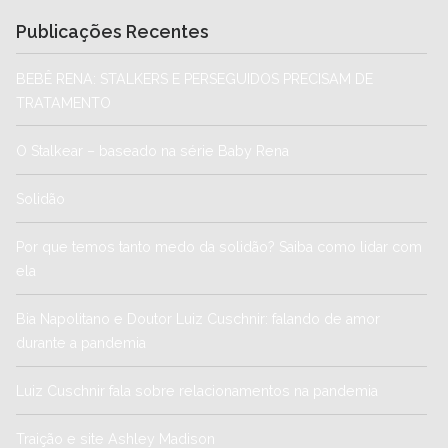
Publicações Recentes
BEBÊ RENA: STALKERS E PERSEGUIDOS PRECISAM DE
TRATAMENTO
O Stalkear – baseado na série Baby Rena
Solidão
Por que temos tanto medo da solidão? Saiba como lidar com
ela
Bia Napolitano e Doutor Luiz Cuschnir: falando de amor
durante a pandemia
Luiz Cuschnir fala sobre relacionamentos na pandemia
Traição e site Ashley Madison