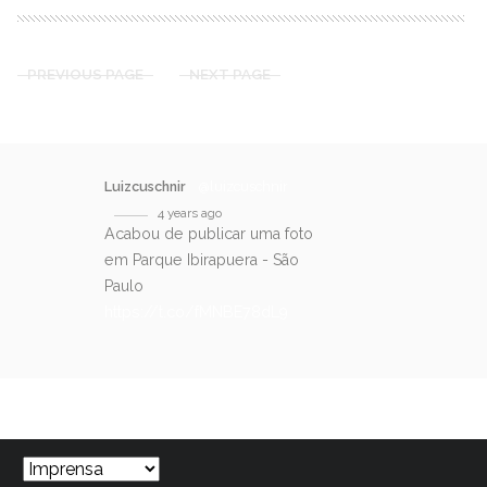
PREVIOUS PAGE
NEXT PAGE
Luizcuschnir
@luizcuschnir
4 years ago
Acabou de publicar uma foto
em Parque Ibirapuera - São
Paulo
https://t.co/fMNBE78dL9
SIGA-NOS NO TWITTER