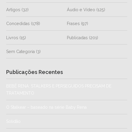
Artigos
(32)
Áudio e Vídeo
(125)
Concedidas
(178)
Frases
(97)
Livros
(15)
Publicadas
(201)
Sem Categoria
(3)
Publicações Recentes
BEBÊ RENA: STALKERS E PERSEGUIDOS PRECISAM DE
TRATAMENTO
O Stalkear – baseado na série Baby Rena
Solidão