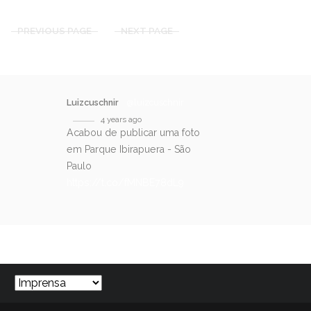
PREVIOUS PAGE
NEXT PAGE
Luizcuschnir
@luizcuschnir
4 years ago
Acabou de publicar uma foto
em Parque Ibirapuera - São
Paulo
https://t.co/fMNBE78dL9
SIGA-NOS NO TWITTER