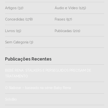
Artigos
(32)
Áudio e Vídeo
(125)
Concedidas
(178)
Frases
(97)
Livros
(15)
Publicadas
(201)
Sem Categoria
(3)
Publicações Recentes
BEBÊ RENA: STALKERS E PERSEGUIDOS PRECISAM DE
TRATAMENTO
O Stalkear – baseado na série Baby Rena
Solidão