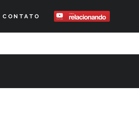
CONTATO
idão