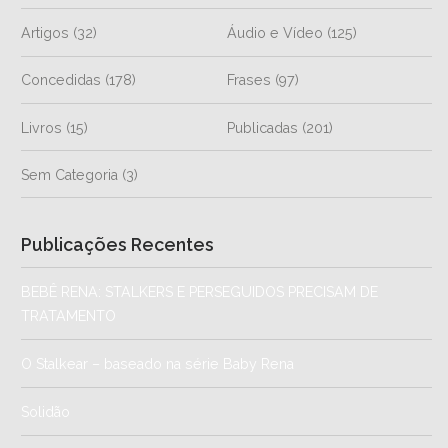
Artigos
(32)
Áudio e Vídeo
(125)
Concedidas
(178)
Frases
(97)
Livros
(15)
Publicadas
(201)
Sem Categoria
(3)
Publicações Recentes
BEBÊ RENA: STALKERS E PERSEGUIDOS PRECISAM DE
TRATAMENTO
O Stalkear – baseado na série Baby Rena
Solidão