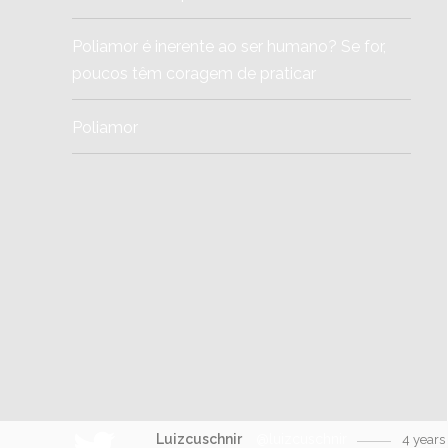
Poliamor é inerente ao ser humano? Se for,
poucos têm coragem de praticar
Poliamor
Luizcuschnir
@luizcuschnir
4 years