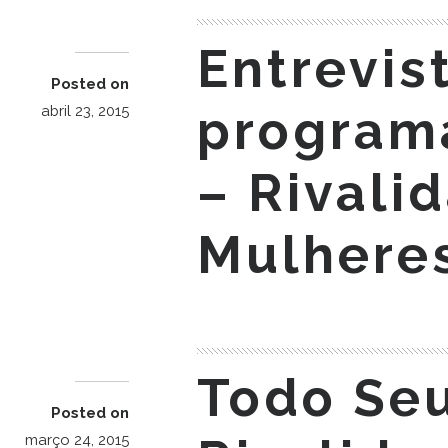
Entrevis
Posted on
program
abril 23, 2015
– Rivali
Mulhere
Todo Seu
Posted on
março 24, 2015