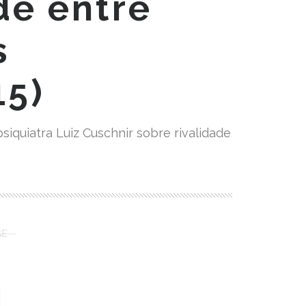
de entre
s
15)
iquiatra Luiz Cuschnir sobre rivalidade
GE