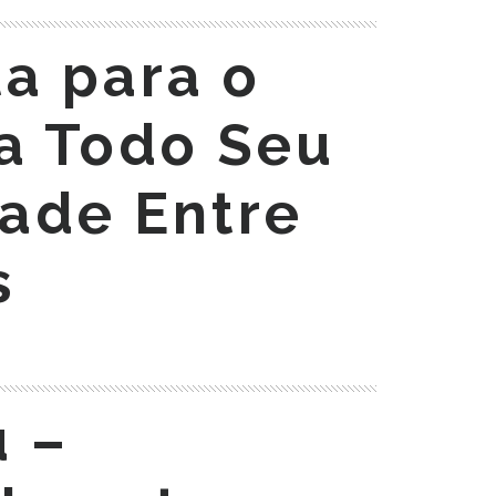
ta para o
a Todo Seu
dade Entre
s
 –