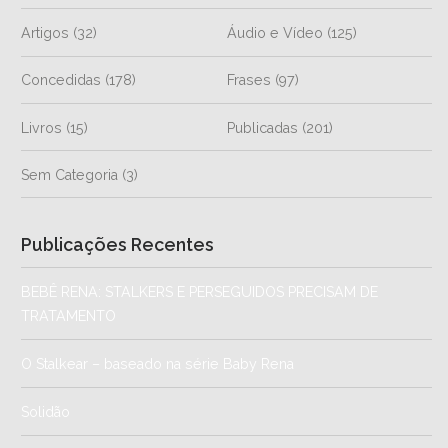
Artigos
(32)
Áudio e Vídeo
(125)
Concedidas
(178)
Frases
(97)
Livros
(15)
Publicadas
(201)
Sem Categoria
(3)
Publicações Recentes
BEBÊ RENA: STALKERS E PERSEGUIDOS PRECISAM DE
TRATAMENTO
O Stalkear – baseado na série Baby Rena
Solidão