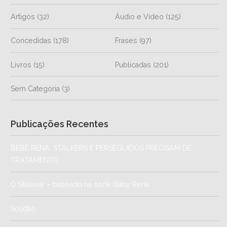
Artigos
(32)
Áudio e Vídeo
(125)
Concedidas
(178)
Frases
(97)
Livros
(15)
Publicadas
(201)
Sem Categoria
(3)
Publicações Recentes
BEBÊ RENA: STALKERS E PERSEGUIDOS PRECISAM DE
TRATAMENTO
O Stalkear – baseado na série Baby Rena
Solidão