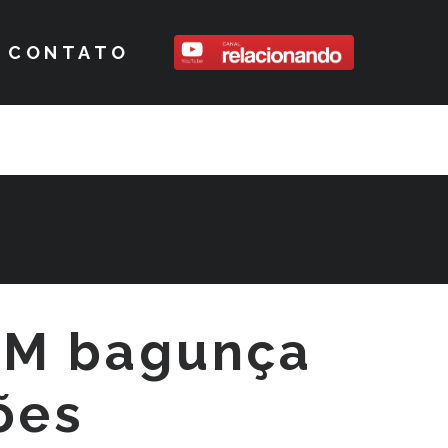
CONTATO
PM bagunça
ões