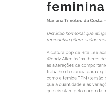
feminina
Mariana Timóteo da Costa 
Distúrbio hormonal que ating
reprodutiva põem saúde ment
A cultura pop de Rita Lee a
Woody Allen às “mulheres des
as alterações de comportame
trabalho da ciência para exp
como a temida TPM (tensão p
que a quantidade e as variaç
que circulam pelo corpo da 
READ MORE