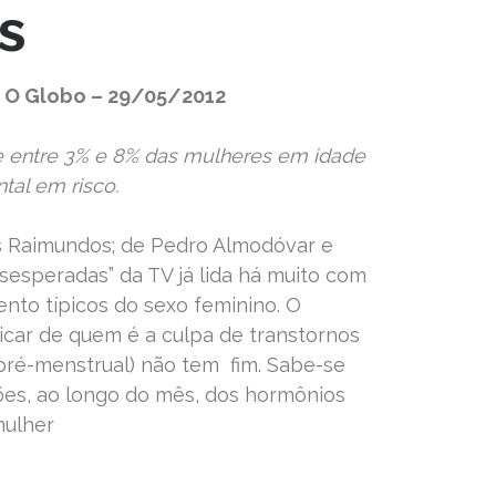
s
– O Globo – 29/05/2012
e entre 3% e 8% das mulheres em idade
al em risco.
os Raimundos; de Pedro Almodóvar e
esperadas” da TV já lida há muito com
nto típicos do sexo feminino. O
licar de quem é a culpa de transtornos
ré-menstrual) não tem fim. Sabe-se
ões, ao longo do mês, dos hormônios
mulher