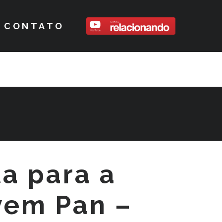
CONTATO
ta para a
vem Pan –