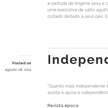
e peituda de lingerie sexy e
uma executiva de salto agul
coitado deitado a seus pés. 
READ MORE
Indepen
Posted on
agosto 08, 2011
“Quanto mais independente 
aceita e apóia a independênci
Revista época