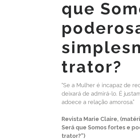
que Somo
poderosa
simples
trator?
“Se a Mulher é incapaz de re
deixará de admirá-lo. É just
adoece a relação amorosa.”
Revista Marie Claire, (maté
Será que Somos fortes e p
trator?”)