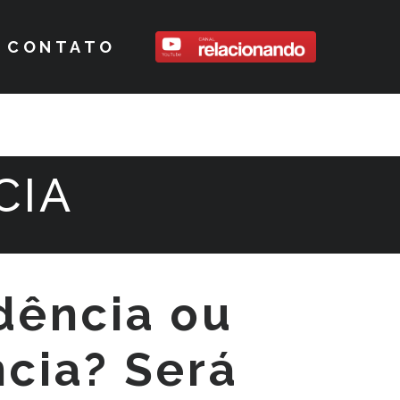
CONTATO
CIA
dência ou
cia? Será