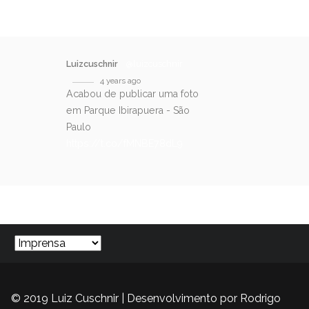
Luizcuschnir
@luizcuschnir
4 years ago
Acabou de publicar uma foto
em Parque Ibirapuera - São
Paulo
https://t.co/fMNBE78dL9
SIGA-NOS NO TWITTER
© 2019 Luiz Cuschnir | Desenvolvimento por
Rodrigo