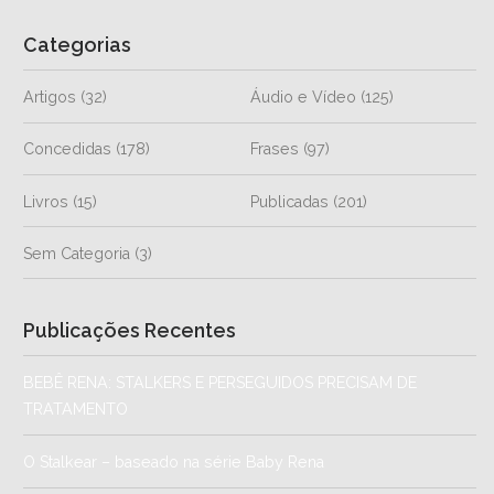
Categorias
Artigos
(32)
Áudio e Vídeo
(125)
Concedidas
(178)
Frases
(97)
Livros
(15)
Publicadas
(201)
Sem Categoria
(3)
Publicações Recentes
BEBÊ RENA: STALKERS E PERSEGUIDOS PRECISAM DE
TRATAMENTO
O Stalkear – baseado na série Baby Rena