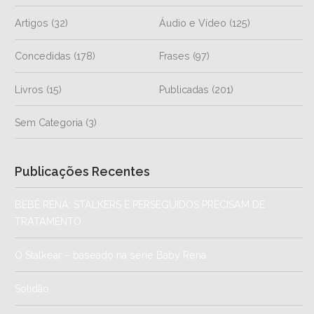
Artigos
(32)
Áudio e Vídeo
(125)
Concedidas
(178)
Frases
(97)
Livros
(15)
Publicadas
(201)
Sem Categoria
(3)
Publicações Recentes
BEBÊ RENA: STALKERS E PERSEGUIDOS PRECISAM DE
TRATAMENTO
O Stalkear – baseado na série Baby Rena
Solidão