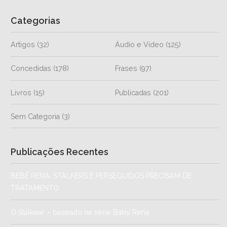
Categorias
Artigos
(32)
Áudio e Vídeo
(125)
Concedidas
(178)
Frases
(97)
Livros
(15)
Publicadas
(201)
Sem Categoria
(3)
Publicações Recentes
BEBÊ RENA: STALKERS E PERSEGUIDOS PRECISAM DE
TRATAMENTO
O Stalkear – baseado na série Baby Rena