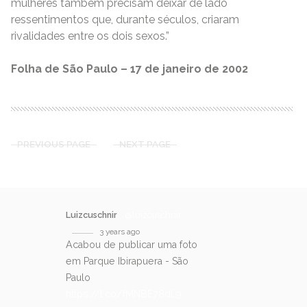
mulheres também precisam deixar de lado
ressentimentos que, durante séculos, criaram
rivalidades entre os dois sexos.”
Folha de São Paulo – 17 de janeiro de 2002
PREVIOUS PAGE
NEXT PAGE
Luizcuschnir
@luizcuschnir
3 years ago
Acabou de publicar uma foto
em Parque Ibirapuera - São
Paulo
https://t.co/fMNBE78dL9