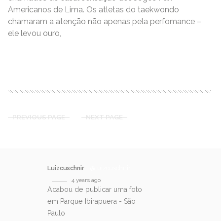
Americanos de Lima. Os atletas do taekwondo
chamaram a atenção não apenas pela perfomance –
ele levou ouro,
READ MORE
PREVIOUS PAGE
NEXT PAGE
Luizcuschnir
@luizcuschnir
4 years ago
Acabou de publicar uma foto
em Parque Ibirapuera - São
Paulo