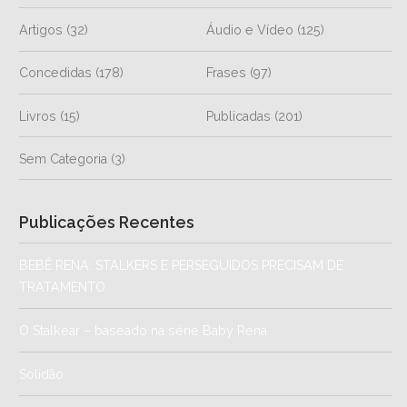
Artigos
(32)
Áudio e Vídeo
(125)
Concedidas
(178)
Frases
(97)
Livros
(15)
Publicadas
(201)
Sem Categoria
(3)
Publicações Recentes
BEBÊ RENA: STALKERS E PERSEGUIDOS PRECISAM DE
TRATAMENTO
O Stalkear – baseado na série Baby Rena
Solidão