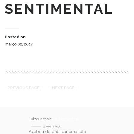
SENTIMENTAL
Posted on
março 02, 2017
PREVIOUS PAGE
NEXT PAGE
Luizcuschnir
@luizcuschnir
4 years ago
Acabou de publicar uma foto