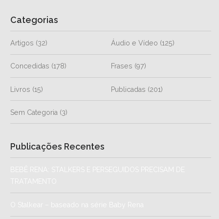
Categorias
Artigos
(32)
Áudio e Vídeo
(125)
Concedidas
(178)
Frases
(97)
Livros
(15)
Publicadas
(201)
Sem Categoria
(3)
Publicações Recentes
BEBÊ RENA: STALKERS E PERSEGUIDOS PRECISAM DE
TRATAMENTO
O Stalkear – baseado na série Baby Rena