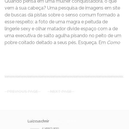
Quando pensa em uma mulher conquistadora, o que
vem à sua cabeça? Uma pesquisa de imagens em site
de buscas dá pistas sobre o senso comum formado a
esse respeito: a foto de uma magra e peituda de
lingerie sexy e olhar matador divide espaço com a de
uma executiva de salto agulha pisando no peito de um
pobre coitado deitado a seus pés. Esqueça. Em
Como
READ MORE
PREVIOUS PAGE
NEXT PAGE
Luizcuschnir
@luizcuschnir
4 years ago