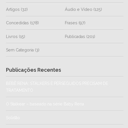
Artigos
(32)
Áudio e Vídeo
(125)
Concedidas
(178)
Frases
(97)
Livros
(15)
Publicadas
(201)
Sem Categoria
(3)
Publicações Recentes
BEBÊ RENA: STALKERS E PERSEGUIDOS PRECISAM DE
TRATAMENTO
O Stalkear – baseado na série Baby Rena
Solidão