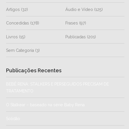
Artigos
(32)
Áudio e Vídeo
(125)
Concedidas
(178)
Frases
(97)
Livros
(15)
Publicadas
(201)
Sem Categoria
(3)
Publicações Recentes
BEBÊ RENA: STALKERS E PERSEGUIDOS PRECISAM DE
TRATAMENTO
O Stalkear – baseado na série Baby Rena
Solidão