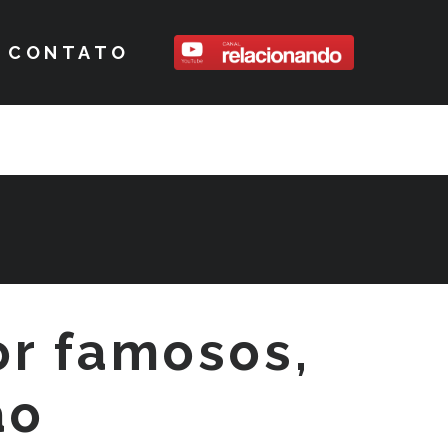
CONTATO
or famosos,
ão