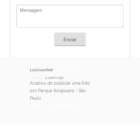
Enviar
Luizcuschnir
@luizcuschnir
4 years ago
Acabou de publicar uma foto
em Parque Ibirapuera - São
Paulo
https://t.co/fMNBE78dL9
SIGA-NOS NO TWITTER